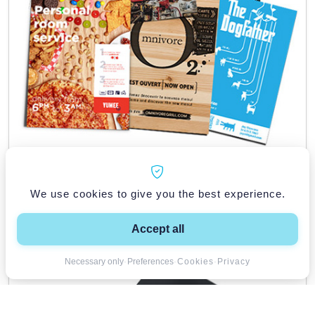
Feuillets
We use cookies to give you the best experience.
Voir le produit
Accept all
Necessary only
·
Preferences
·
Cookies
·
Privacy